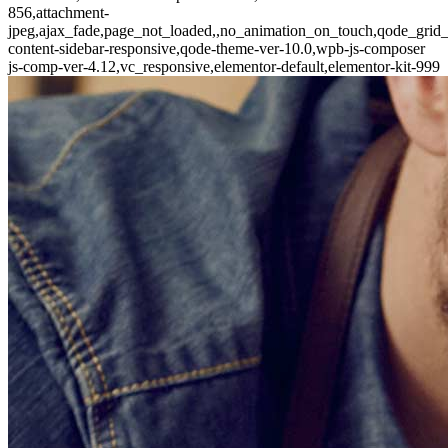
856,attachment-
jpeg,ajax_fade,page_not_loaded,,no_animation_on_touch,qode_grid
content-sidebar-responsive,qode-theme-ver-10.0,wpb-js-composer
js-comp-ver-4.12,vc_responsive,elementor-default,elementor-kit-999