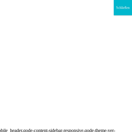
Schließen
bile_header,qode-content-sidebar-responsive,qode-theme-ver-