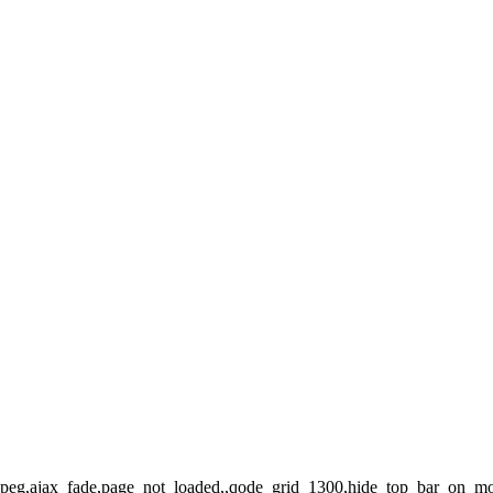
t-jpeg,ajax_fade,page_not_loaded,,qode_grid_1300,hide_top_bar_on_mo