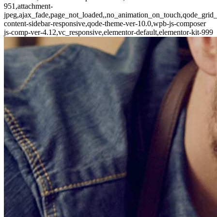
951,attachment-
jpeg,ajax_fade,page_not_loaded,,no_animation_on_touch,qode_grid
content-sidebar-responsive,qode-theme-ver-10.0,wpb-js-composer
js-comp-ver-4.12,vc_responsive,elementor-default,elementor-kit-999