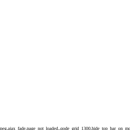
t-jpeg,ajax_fade,page_not_loaded,,qode_grid_1300,hide_top_bar_on_mo