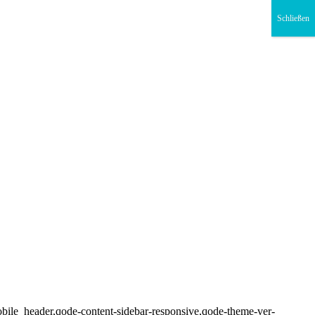
Schließen
bile_header,qode-content-sidebar-responsive,qode-theme-ver-