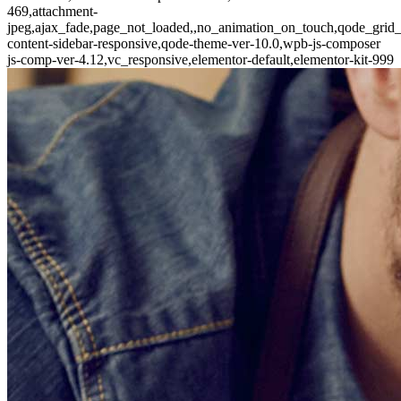
469,attachment-
jpeg,ajax_fade,page_not_loaded,,no_animation_on_touch,qode_grid
content-sidebar-responsive,qode-theme-ver-10.0,wpb-js-composer
js-comp-ver-4.12,vc_responsive,elementor-default,elementor-kit-999