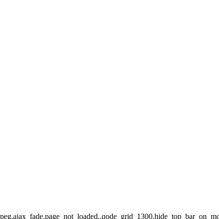
t-jpeg,ajax_fade,page_not_loaded,,qode_grid_1300,hide_top_bar_on_mo