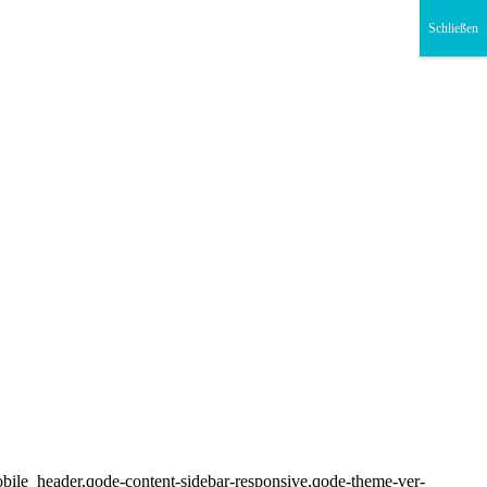
Schließen
bile_header,qode-content-sidebar-responsive,qode-theme-ver-