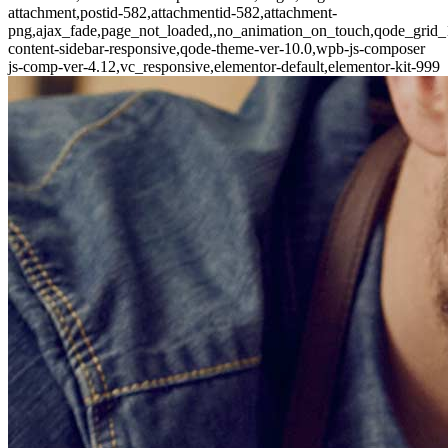
attachment,postid-582,attachmentid-582,attachment-
png,ajax_fade,page_not_loaded,,no_animation_on_touch,qode_grid
content-sidebar-responsive,qode-theme-ver-10.0,wpb-js-composer
js-comp-ver-4.12,vc_responsive,elementor-default,elementor-kit-999