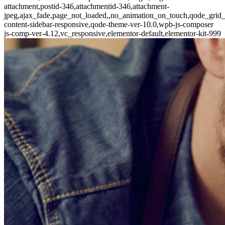
attachment,postid-346,attachmentid-346,attachment-
jpeg,ajax_fade,page_not_loaded,,no_animation_on_touch,qode_grid
content-sidebar-responsive,qode-theme-ver-10.0,wpb-js-composer
js-comp-ver-4.12,vc_responsive,elementor-default,elementor-kit-999