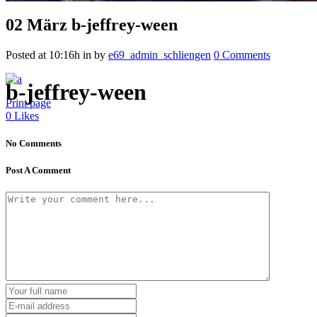
02 März
b-jeffrey-ween
Posted at 10:16h
in
by
e69_admin_schliengen
0 Comments
b-jeffrey-ween
Print page
0
Likes
No Comments
Post A Comment